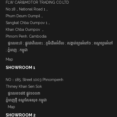
FLW CAR&MOTOR TRADING CO.LTD
No.18，National Road 1，
Phum Deum Oumpil，
Sangkat Chba Oumpov 1，
Khan Chba Oumpov ，
Phnom Penh. Cambodia
ផ្ទះលេខ18 ; ផ្លូវជាតិលេខ1 ; ភូមិដើមអំពិល ; សង្កាត់ច្បារអំពៅ១ ; ខណ្ឌច្បារអំពៅ
; ភ្នំពេញ ; កម្ពុជា
Map
SHOWROOM 1
NO：185, Street 1003 Phnompenh
Thmey Khan Sen Sok
ផ្ទះលេខ១៨៥ ផ្លូវ១០០៣
ភ្នំពេញថ្មី ខណ្ឌសែនសុខ កម្ពុជា
Map
SHOWROOM 2