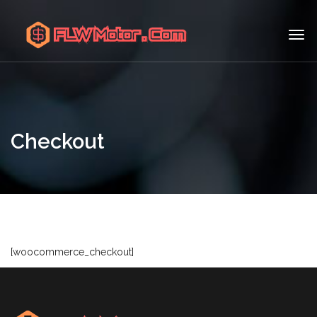
Checkout
[woocommerce_checkout]