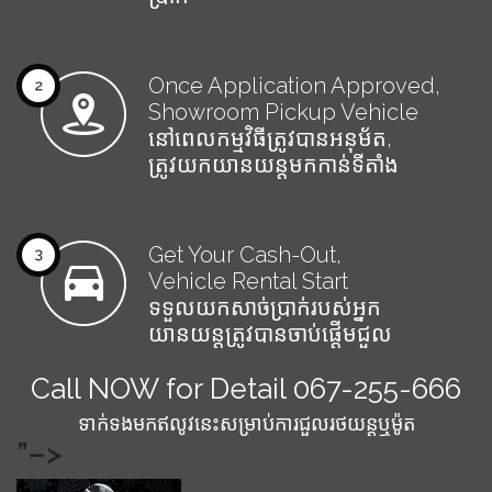
Once Application Approved,
Showroom Pickup Vehicle
នៅពេលកម្មវិធីត្រូវបានអនុម័ត,
ត្រូវយកយានយន្តមកកាន់ទីតាំង
Get Your Cash-Out,
Vehicle Rental Start
ទទួលយកសាច់ប្រាក់របស់អ្នក
យានយន្តត្រូវបានចាប់ផ្ដើមជួល
Call NOW for Detail 067-255-666
ទាក់ទងមកឥលូវនេះសម្រាប់ការជួលរថយន្ដឬម៉ូត
”–>