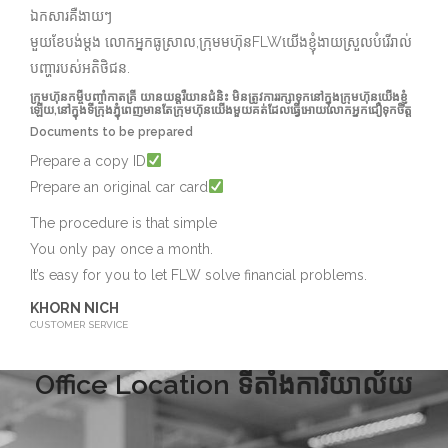
ឯកសារគឺងាយៗ
មួយខែបង់ម្ដង លោកអ្នកធូស្រាល,ក្រុមមហ៊ុនFLWយើងខ្ញុំងាយស្រួលបំរើរាល់
បញ្ហារបស់អតិថិជន.
ក្រុមហ៊ុនកម្ចីបញ្ចាំកាតគ្រី យានយន្តរឺយានជំនិះ មិនត្រូវការរក្សាទុកនៅក្នុងក្រុមហ៊ុនយើងខ្ញុំ
ឡើយ,នៅក្នុងទីក្រុងភ្នុំពេញមានតែក្រុមហ៊ុនយើងមួយគត់ដែលធ្វើអោយលោកអ្នកជឿទុកចិត្ត
Documents to be prepared
Prepare a copy ID
Prepare an original car card
The procedure is that simple
You only pay once a month.
It’s easy for you to let FLW solve financial problems.
KHORN NICH
CUSTOMER SERVICE
Office Location ទីតាំងការិយាល័យ