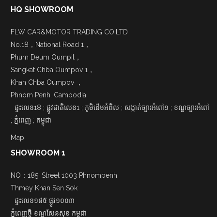
HQ SHOWROOM
FLW CAR&MOTOR TRADING CO.LTD
No.18，National Road 1，
Phum Deum Oumpil，
Sangkat Chba Oumpov 1，
Khan Chba Oumpov ，
Phnom Penh. Cambodia
ផ្ទះលេខ18 ; ផ្លូវជាតិលេខ1 ; ភូមិដើមអំពិល ; សង្កាត់ច្បារអំពៅ១ ; ខណ្ឌច្បារអំពៅ
; ភ្នំពេញ ; កម្ពុជា
Map
SHOWROOM 1
NO：185, Street 1003 Phnompenh
Thmey Khan Sen Sok
ផ្ទះលេខ១៨៥ ផ្លូវ១០០៣
ភ្នំពេញថ្មី ខណ្ឌសែនសុខ កម្ពុជា