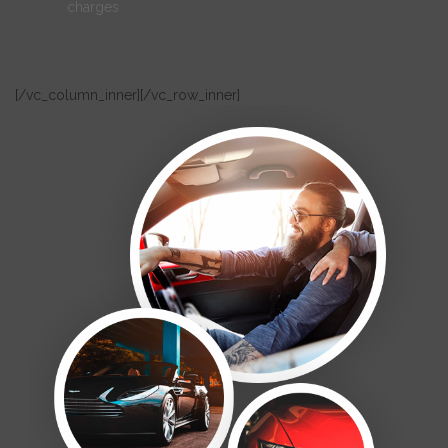
charges
[/vc_column_inner]
[/vc_row_inner]