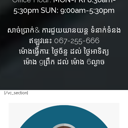
5:30pm SUN: 9:00am-5:30pm
សាច់ប្រាក់& ការជួយយានយន្ត ទំនាក់ទំនង
ឥឡូវនេះ 067-255-666
ម៉ោងធ្វើការ: ថ្ងៃច័ន្ទ ដល់ ថ្ងៃអាទិត្យ
ម៉ោង 9ព្រឹក ដល់ ម៉ោង 6ល្ងាច
[/vc_section]