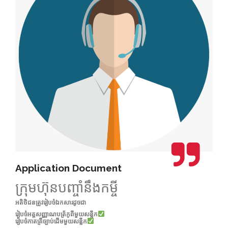
Application Document
ក្រុមហ៊ុនបញ្ចាំនឹងកម្ចី
អតិថិជនត្រូវរៀបចំឯកសារដូចជា
រៀបចំអត្តសញ្ញាណបត្រ័កូពីមួយសន្លឹក
រៀបចំកាតគ្រីច្បាប់ដើមមួយសន្លឹក