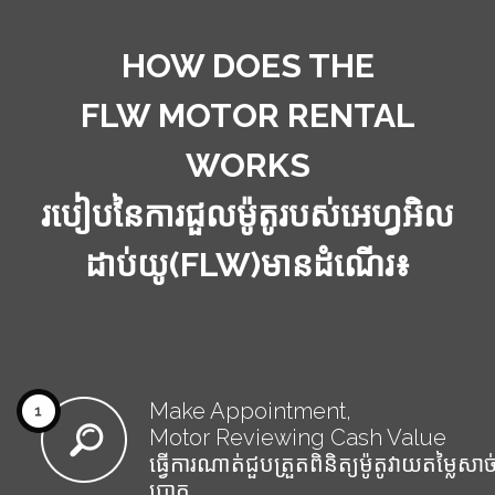
HOW DOES THE
FLW MOTOR RENTAL
WORKS
របៀបនៃការជួលម៉ូតូរបស់អេហ្វអិល
ដាប់យូ(FLW)មានដំណើរ៖
Make Appointment,
Motor Reviewing Cash Value
ធ្វើការណាត់ជួបត្រួតពិនិត្យម៉ូតូវាយតម្លៃសាច
ប្រាក