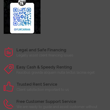
Legal and Safe Financing
Legally assist client financing issues
Easy Cash & Speedy Renting
Faucibus gravida aliquam nulla lectus lacinia eget
Trusted Rent Service
Client satisfaction important to us
Free Customer Support Service
We are ready to guide and assist customer without