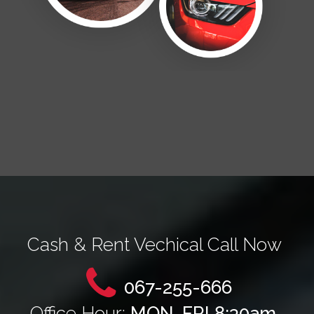
Cash & Rent Vechical Call Now
067-255-666
Office Hour:
MON-FRI 8:30am-